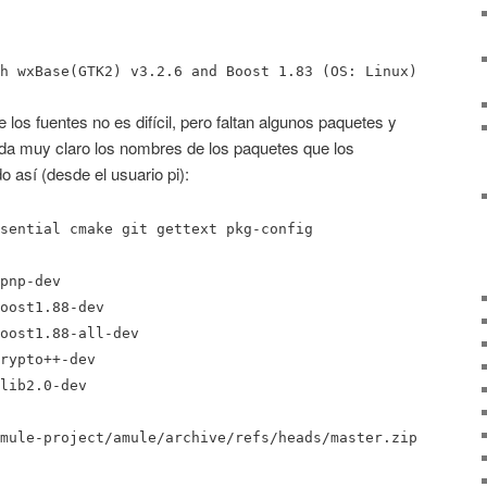
h wxBase(GTK2) v3.2.6 and Boost 1.83 (OS: Linux)
 los fuentes no es difícil, pero faltan algunos paquetes y
da muy claro los nombres de los paquetes que los
 así (desde el usuario pi):
sential cmake git gettext pkg-config
pnp-dev
oost1.88-dev
oost1.88-all-dev
rypto++-dev
lib2.0-dev
mule-project/amule/archive/refs/heads/master.zip