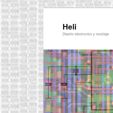
Ir
Ir
al
al
contenido
contenido
Heli
principal
secundario
Diseño electronico y reciclaje