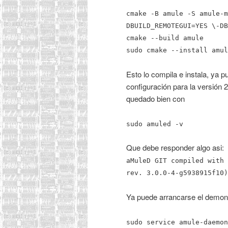
cmake -B amule -S amule-m
DBUILD_REMOTEGUI=YES \-DB
cmake --build amule
sudo cmake --install amul
Esto lo compila e instala, ya p
configuración para la versión 
quedado bien con
sudo amuled -v
Que debe responder algo asi:
aMuleD GIT compiled with 
rev. 3.0.0-4-g5938915f10)
Ya puede arrancarse el demon
sudo service amule-daemon