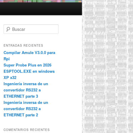
B
u
s
c
ENTRADAS RECIENTES
a
Compilar Amule V3.0.0 para
r
Rpi
Super Probe Plus en 2026
ESPTOOL.EXE en windows
XP x32
Ingeniería inversa de un
convertidor RS232 a
ETHERNET parte 3
Ingeniería inversa de un
convertidor RS232 a
ETHERNET parte 2
COMENTARIOS RECIENTES