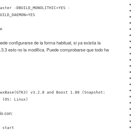
aster -DBUILD_MONOLITHIC=YES -
UILD_DAEMON=YES
e
uede configurarse de la forma habitual, si ya existía la
2.3.3 esto no la modifica. Puede comprobarse que todo ha
wxBase(GTK3) v3.2.8 and Boost 1.88 (Snapshot:
 (OS: Linux)
io con:
 start