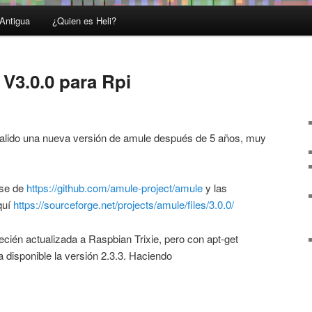
Antigua
¿Quien es Heli?
V3.0.0 para Rpi
salido una nueva versión de amule después de 5 años, muy
rse de
https://github.com/amule-project/amule
y las
quí
https://sourceforge.net/projects/amule/files/3.0.0/
cién actualizada a Raspbian Trixie, pero con apt-get
disponible la versión 2.3.3. Haciendo