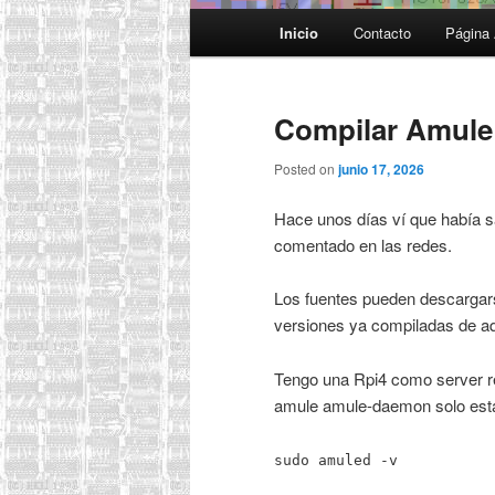
Menú
Inicio
Contacto
Página 
principal
Compilar Amule 
Posted on
junio 17, 2026
Hace unos días ví que había 
comentado en las redes.
Los fuentes pueden descarga
versiones ya compiladas de a
Tengo una Rpi4 como server re
amule amule-daemon solo esta 
sudo amuled -v