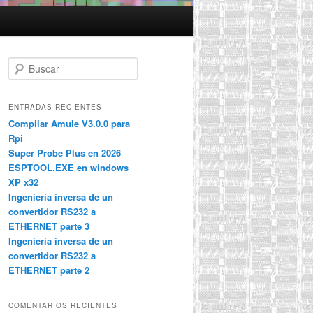
B
u
s
c
ENTRADAS RECIENTES
a
Compilar Amule V3.0.0 para
r
Rpi
Super Probe Plus en 2026
ESPTOOL.EXE en windows
XP x32
Ingeniería inversa de un
convertidor RS232 a
ETHERNET parte 3
Ingeniería inversa de un
convertidor RS232 a
ETHERNET parte 2
COMENTARIOS RECIENTES