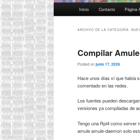
Menú
Inicio
Contacto
Página 
principal
ARCHIVO DE LA CATEGORÍA:
NUE
Compilar Amule 
Posted on
junio 17, 2026
Hace unos días ví que había 
comentado en las redes.
Los fuentes pueden descarga
versiones ya compiladas de a
Tengo una Rpi4 como server re
amule amule-daemon solo esta 