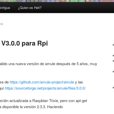
Antigua
¿Quien es Heli?
VO
V3.0.0 para Rpi
salido una nueva versión de amule después de 5 años, muy
rse de
https://github.com/amule-project/amule
y las
quí
https://sourceforge.net/projects/amule/files/3.0.0/
cién actualizada a Raspbian Trixie, pero con apt-get
disponible la versión 2.3.3. Haciendo