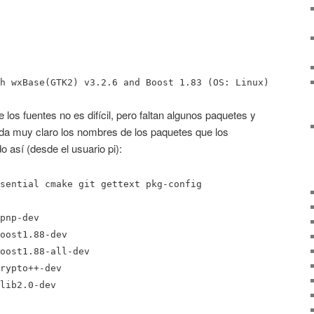
h wxBase(GTK2) v3.2.6 and Boost 1.83 (OS: Linux)
 los fuentes no es difícil, pero faltan algunos paquetes y
da muy claro los nombres de los paquetes que los
 así (desde el usuario pi):
sential cmake git gettext pkg-config
pnp-dev
oost1.88-dev
oost1.88-all-dev
rypto++-dev
lib2.0-dev