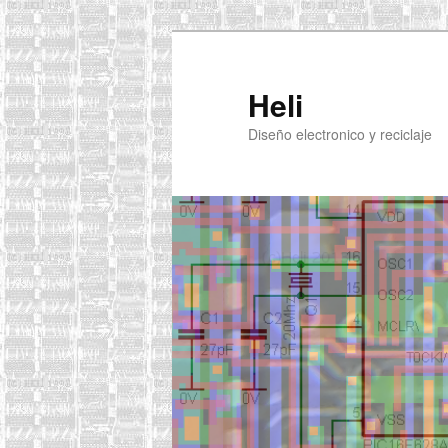
Ir
Ir
al
al
contenido
contenido
Heli
principal
secundario
Diseño electronico y reciclaje