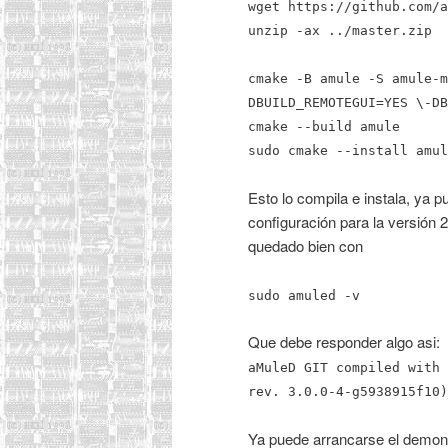
wget https://github.com/a
unzip -ax ../master.zip
cmake -B amule -S amule-m
DBUILD_REMOTEGUI=YES \-DB
cmake --build amule
sudo cmake --install amul
Esto lo compila e instala, ya p
configuración para la versión 
quedado bien con
sudo amuled -v
Que debe responder algo asi:
aMuleD GIT compiled with 
rev. 3.0.0-4-g5938915f10)
Ya puede arrancarse el demon