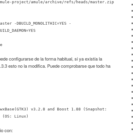
mule-project/amule/archive/refs/heads/master.zip
aster -DBUILD_MONOLITHIC=YES -
UILD_DAEMON=YES
e
uede configurarse de la forma habitual, si ya existía la
2.3.3 esto no la modifica. Puede comprobarse que todo ha
wxBase(GTK3) v3.2.8 and Boost 1.88 (Snapshot:
 (OS: Linux)
io con: