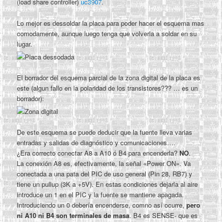
(load share controller)
uc3907
.
Lo mejor es dessoldar la placa para poder hacer el esquema mas
comodamente, aunque luego tenga que volverla a soldar en su
lugar.
El borrador del esquema parcial de la zona digital de la placa es
este (algun fallo en la polaridad de los transistores??? … es un
borrador):
De este esquema se puede deducir que la fuente lleva varias
entradas y salidas de diagnóstico y comunicaciones….
¿Era correcto conectar A8 a A10 ó B4 para encenderla?
NO
.
La conexión A8 es, efectivamente, la señal «Power ON». Va
conectada a una pata del PIC de uso general (Pin 28, RB7) y
tiene un pullup (3K a +5V). En estas condiciones dejarla al aire
introduce un 1 en el PIC y la fuente se mantiene apagada.
Introduciendo un 0 debería encenderse, comno así ocurre,
pero
ni A10 ni B4 son terminales de masa
. B4 es SENSE- que es