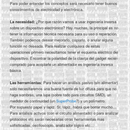
Para poder entender los conceptos será necesario tener buenos
conocimientos de electricidad y electrónica.
La necesidad:
¿Por que razón vamos a usar ingeniería inversa
sobre un dispositivo electrónico? Hay muchas, la principal es no
tener la información técnica necesaria para su uso o reparación.
También podemos desear mejorarlo, copiarlo, o anular alguna
función no deseada. Para realizar cualquiera de estas
operaciones primero necesitamos tener el esquema eléctrico del
dispositivo. Encontrar la polaridad de la clavija del gadget recién
comprado para acoplarle un alimentador es ingeniería inversa
básica.
Las herramientas:
Para hacer un análisis pasivo (sin alimentar)
solo necesitaremos una buena fuente de luz difusa para que no
haga sombras, una lupa (sobre todo para circuitos SMD), un
medidor de continuidad (un
SuperProbe
?) y un polímetro.
Por supuesto papel y lapiz. Si, lápiz, habrá que borrar mucho…
Para anlalisis activos (con el circuito alimentado) o para analizar
protocolos etc serán necesarias otras herramientas mas
sofisticadas, osciloscopio, analizador lógico etc…