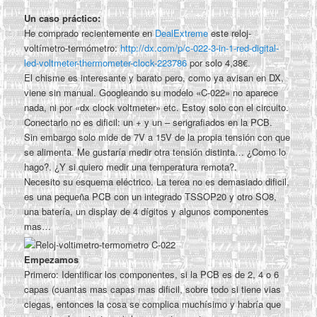
Un caso práctico:
He comprado recientemente en
DealExtreme
este reloj-
voltímetro-termómetro:
http://dx.com/p/c-022-3-in-1-red-digital-
led-voltmeter-thermometer-clock-223786
por solo 4,38€.
El chisme es interesante y barato pero, como ya avisan en DX,
viene sin manual. Googleando su modelo «C-022» no aparece
nada, ni por «dx clock voltmeter» etc. Estoy solo con el circuito.
Conectarlo no es dificil: un + y un – serigrafiados en la PCB.
Sin embargo solo mide de 7V a 15V de la propia tensión con que
se alimenta. Me gustaría medir otra tensión distinta… ¿Como lo
hago?. ¿Y si quiero medir una temperatura remota?.
Necesito su esquema eléctrico. La terea no es demasiado dificil,
es una pequeña PCB con un integrado TSSOP20 y otro SO8,
una batería, un display de 4 dígitos y algunos componentes
mas…
Empezamos
Primero: Identificar los componentes, si la PCB es de 2, 4 o 6
capas (cuantas mas capas mas dificil, sobre todo si tiene vias
ciegas, entonces la cosa se complica muchísimo y habría que