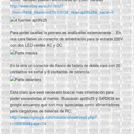
http://www.ebay.es/sch/i.html?
_from=R40&_trksid=m570.l1313&_nkw=api3fs25&_sacat=0
Para poder usarlas lo primero es analizarlas externamente… En
una cara tienen un conector de aimentación para la entrada 220V
con dos LED verdes AC y DC.
En la otra un conector de flanco de tarjeta de doble cara con 20
contactos se señal y 6 contactos de potencia.
Esta claro que será necesario buscar mas información para
poder encenderlas al menos. Buscando api3fs25 y 24R2639 en
google encuentro que son muy apreciadas como alimentadores
para cargadores de baterías de RC:
http://www.rcgroups.com/forums/showthread.php?
t=1005309&page=74