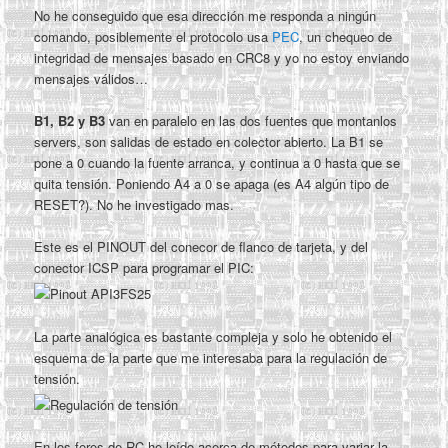
No he conseguido que esa dirección me responda a ningún
comando, posiblemente el protocolo usa
PEC
, un chequeo de
integridad de mensajes basado en CRC8 y yo no estoy enviando
mensajes válidos…
B1, B2 y B3
van en paralelo en las dos fuentes que montanlos
servers, son salidas de estado en colector abierto. La B1 se
pone a 0 cuando la fuente arranca, y continua a 0 hasta que se
quita tensión. Poniendo A4 a 0 se apaga (es A4 algún tipo de
RESET?). No he investigado mas.
Este es el PINOUT del conecor de flanco de tarjeta, y del
conector ICSP para programar el PIC:
La parte analógica es bastante compleja y solo he obtenido el
esquema de la parte que me interesaba para la regulación de
tensión.
En los foros de RC he leído acerca de métodos para variar la