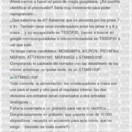
Ahora vamos a hacer un poco de magia googleiana. ¿Es posible
identificar el procesador? Seria muy interesante para poder
reprogramarlo…
¿Que sabemos de él? Sabemos que se alimenta por los pines 7-
y 9+. También tiene unos condensadore entre los pines 4 y 8 y
masa… y su encapsulado es TSSOP20. Vamos a buscar en
google microcomputadores o microcontroladores en TSSOP20 a
ver que sale.
Ya tengo varios candidatos: MC9S085F4, 87LPC76, PIC16F6xx,
MSP430, ATTYNY87167, MSP430G2 y STM85S103F.
Comparando el cableado del borrador con las datasheets de los
micros anteriores no queda duda: es un STM8S103F:
Todo coincide, la alimentación, los condensadores a masa son
uno para el reset y otro para el regulador interno, los dos
divisores encontrados estan conectados a dos entradas
analógicas…
Faltaría conectarlo a un grabador para ver si lo identifica…
Desgraciadamente mi grabador, que soporta mas de 10.000
dispositivos, necesita un accesorio para este micro, que no
tengo… (también es mala suerte!!).