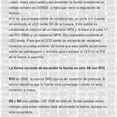
«casi» masa pero usarlo para encender la fuente introducirá un
voltaje extraño en SENSE- y hará que varíe la regulación de
tensión.
A10 es una entrada/salida de señalización, se pone a 0 cuando
se enciende el LED verde DC de la trasera. Esta salida va
conectada al colector de un transistor NPN y la base a la pata 17
del PIC (RB6) y un transistor NPN. Otro transistor enciende el
LED verde. Para que el LED verde se encienda es necesario
conectar un pullup externo, de forma que esta patilla acual como
salida de señalicación y entrada para controlar el LED (si el PIC
de la fuente lo permite).
La forma correcta de encender la fuente es unir A8 con B10
.
B10
es GND, la misma GND que la del conector de potencia. El
server identifica que la fuente esta conectada cuando ve esta
conexión a masa.
B9
y
B8
son salidas +5V VSB de 200mA. Estas salidas estan
siempre presentes mientas este alimentada la fuente, aunque no
este encendida.