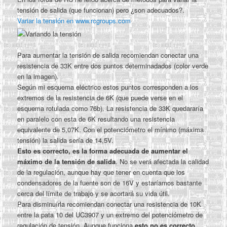
tensión de salida (que funcionan) pero ¿son adecuados?.
Variar la tensión en www.rcgroups.com
Para aumentar la tensión de salida recomiendan conectar una
resistencia de 33K entre dos puntos determinadados (color verde
en la imagen).
Según mi esquema eléctrico estos puntos corresponden a los
extremos de la resistencia de 6K (que puede verse en el
esquema rotulada como 76b). La resistencia de 33K quedararía
en paralelo con esta de 6K resultando una resistencia
equivalente de 5,07K. Con el potenciómetro el mínimo (máxima
tensión) la salida sería de 14,5V.
Esto es correcto, es la forma adecuada de aumentar el
máximo de la tensión de salida
. No se verá afectada la calidad
de la regulación, aunque hay que tener en cuenta que los
condensadores de la fuente son de 16V y estaríamos bastante
cerca del límite de trabajo y se acortará su vida útil.
Para disminuírla recomiendan conectar una resistencia de 10K
entre la pata 10 del UC3907 y un extremo del potenciómetro de
regulación de tensión. Aunque funciona
esto no es correcto