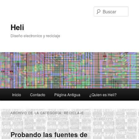
Ir
Ir
al
al
Busc
contenido
contenido
principal
secundario
Heli
Diseño electronico y reciclaje
Menú
Inicio
Contacto
Página Antigua
¿Quien es Heli?
principal
ARCHIVO DE LA CATEGORÍA:
RECICLAJE
Probando las fuentes de