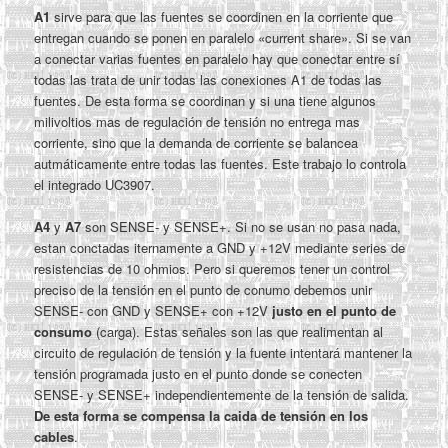
A1
sirve para que las fuentes se coordinen en la corriente que
entregan cuando se ponen en paralelo «current share». Si se van
a conectar varias fuentes en paralelo hay que conectar entre sí
todas las trata de unir todas las conexiones A1 de todas las
fuentes. De esta forma se coordinan y si una tiene algunos
milivoltios mas de regulación de tensión no entrega mas
corriente, sino que la demanda de corriente se balancea
autmáticamente entre todas las fuentes. Este trabajo lo controla
el integrado UC3907.
A4
y
A7
son SENSE- y SENSE+. Si no se usan no pasa nada,
estan conctadas iternamente a GND y +12V mediante series de
resistencias de 10 ohmios. Pero si queremos tener un control
preciso de la tensión en el punto de conumo debemos unir
SENSE- con GND y SENSE+ con +12V
justo en el punto de
consumo
(carga). Estas señales son las que realimentan al
circuito de regulación de tensión y la fuente intentará mantener la
tensión programada justo en el punto donde se conecten
SENSE- y SENSE+ independientemente de la tensión de salida.
De esta forma se compensa la caida de tensión en los
cables
.