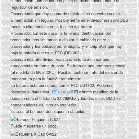
alimentación (uno de los dos pines de alimentación) hasta el
regulador de tensión.
Observamos que hay un par de resistencias conectadas a la
alimentación sin regular. Posiblemente es el divisor resistivo para
medir la alimentación en la función voltímetro.
Procesador. En este caso no tenemos identificación del
procesador, nos limitamos a dibujar el cableado entre el
procesador y los pulsadores, el display y el chip SO8 que hay
bajo la batería que es el RTC (DS1302).
Observamos otro divisor resistivo, este usa un extraño
componente en forma de gota. Se trata de una termoresistencia
(al medirla da 5K a 20ºC). Posiblemente se trate del sensor de
temperatura para la función termómetro.
La batería está conectada con el RTC DS1302. Podemos
decargar el datasheet:
DS1302.pdf
El cilindro metálico de la
derecha será el cristal de 32.768Khz y los dos chips SMD los
condensadores del circuito oscilador.
Este es el borrador del esquema obtenido:
Puede mejorarse un poco: