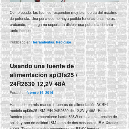
Comprobado: las fuentes responden muy bien cerca del máximo
de potencia. Una pena que no haya podido tenerlas unas horas
probando, mi carga no soportaría disipar esa potencia durante
tanto tiempo.
Publicado en
Herramientas
,
Reciclaje
Usando una fuente de
alimentación api3fs25 /
24R2639 12,2V 48A
Posted on
febrero 16, 2016
Han caido en mis manos 4 fuentes de alimentación ACBEL
modelo api3fs25 IBM P/N 24R2639 de 12,2V y 48A. Estas
fuentes pueden proporcionar hasta 585W en una sola tensión de
salida y son de calidad IBM (eran de dos servidores IBM Xseries
x336). También pueden encontrarse en EBAY baratas