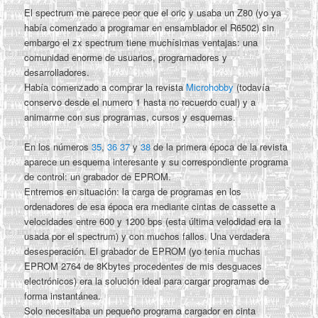
El spectrum me parece peor que el oric y usaba un Z80 (yo ya
había comenzado a programar en ensamblador el R6502) sin
embargo el zx spectrum tiene muchísimas ventajas: una
comunidad enorme de usuarios, programadores y
desarrolladores.
Había comenzado a comprar la revista
Microhobby
(todavía
conservo desde el numero 1 hasta no recuerdo cual) y a
animarme con sus programas, cursos y esquemas.
En los números
35
,
36
37
y
38
de la primera época de la revista
aparece un esquema interesante y su correspondiente programa
de control: un grabador de EPROM.
Entremos en situación: la carga de programas en los
ordenadores de esa época era mediante cintas de cassette a
velocidades entre 600 y 1200 bps (esta última velodidad era la
usada por el spectrum) y con muchos fallos. Una verdadera
desesperación. El grabador de EPROM (yo tenía muchas
EPROM 2764 de 8Kbytes procedentes de mis desguaces
electrónicos) era la solución ideal para cargar programas de
forma instantánea.
Solo necesitaba un pequeño programa cargador en cinta