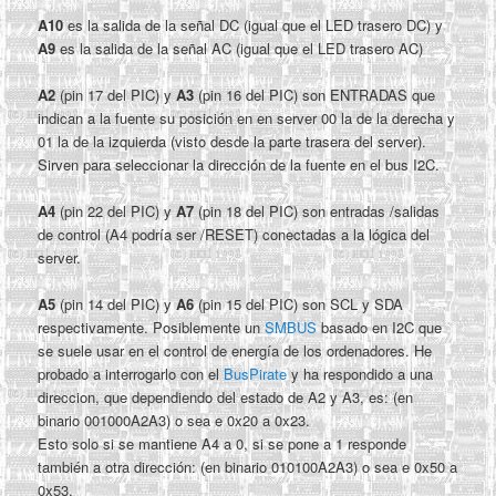
A10
es la salida de la señal DC (igual que el LED trasero DC) y
A9
es la salida de la señal AC (igual que el LED trasero AC)
A2
(pin 17 del PIC) y
A3
(pin 16 del PIC) son ENTRADAS que
indican a la fuente su posición en en server 00 la de la derecha y
01 la de la izquierda (visto desde la parte trasera del server).
Sirven para seleccionar la dirección de la fuente en el bus I2C.
A4
(pin 22 del PIC) y
A7
(pin 18 del PIC) son entradas /salidas
de control (A4 podría ser /RESET) conectadas a la lógica del
server.
A5
(pin 14 del PIC) y
A6
(pin 15 del PIC) son SCL y SDA
respectivamente. Posiblemente un
SMBUS
basado en I2C que
se suele usar en el control de energía de los ordenadores. He
probado a interrogarlo con el
BusPirate
y ha respondido a una
direccion, que dependiendo del estado de A2 y A3, es: (en
binario 001000A2A3) o sea e 0x20 a 0x23.
Esto solo si se mantiene A4 a 0, si se pone a 1 responde
también a otra dirección: (en binario 010100A2A3) o sea e 0x50 a
0x53.