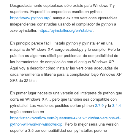
Desgraciadamente esptool.exe sólo existe para Windows 7 y
superiores. Expresiff lo proporciona escrito en python
https://www.python.org/
, aunque existen versiones ejecutables
independientes construidas usando el compilador de python a
.exe pyinstaller:
https://pyinstaller.org/en/stable/
.
En principio parece fácil: instalo python y pyinstaller en una
máquina de Windows XP, cargo esptool.py y lo compilo. Pero la
práctica es algo más dificil por problemas de compatibilidad de
las herramientas de compilación con el antiguo Windows XP.
Aquí voy a describir cómo instalar las versiones adecuadas de
cada herramienta o librería para la compilación bajo Windows XP
SP3 de 32 bits:
En primer lugar necesito una versión del intérprete de python que
corra en Windows XP… pero que también sea compatible con
pyinstaller. Las versiones posibles serían phthon
2.7.9
y la
3.4.4
según comentan en
https://stackoverflow.com/questions/47516712/what-versions-of-
python-will-work-in-windows-xp
. Pero lo mejor sería una versión
superior a 3.5 por compatibilidad con pyinstaller, pero no