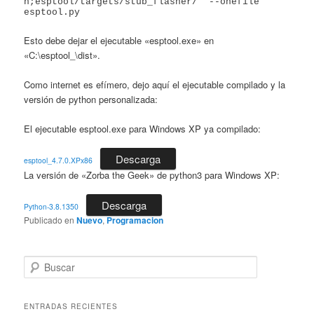
n;esptool/targets/stub_flasher/" --onefile 
esptool.py   
Esto debe dejar el ejecutable «esptool.exe» en
«C:\esptool_\dist».
Como internet es efímero, dejo aquí el ejecutable compilado y la
versión de python personalizada:
El ejecutable esptool.exe para Windows XP ya compilado:
Descarga
esptool_4.7.0.XPx86
La versión de «Zorba the Geek» de python3 para Windows XP:
Descarga
Python-3.8.1350
Publicado en
Nuevo
,
Programacion
B
u
s
c
ENTRADAS RECIENTES