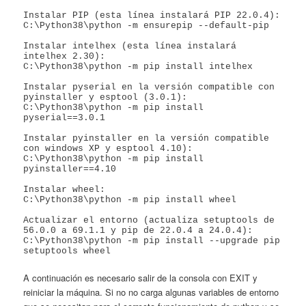
Instalar PIP (esta línea instalará PIP 22.0.4):

C:\Python38\python -m ensurepip --default-pip

Instalar intelhex (esta línea instalará 
intelhex 2.30):

C:\Python38\python -m pip install intelhex

Instalar pyserial en la versión compatible con 
pyinstaller y esptool (3.0.1):

C:\Python38\python -m pip install 
pyserial==3.0.1

Instalar pyinstaller en la versión compatible 
con windows XP y esptool 4.10):

C:\Python38\python -m pip install 
pyinstaller==4.10

Instalar wheel:

C:\Python38\python -m pip install wheel

Actualizar el entorno (actualiza setuptools de 
56.0.0 a 69.1.1 y pip de 22.0.4 a 24.0.4):

C:\Python38\python -m pip install --upgrade pip 
A continuación es necesario salir de la consola con EXIT y
reiniciar la máquina. Si no no carga algunas variables de entorno