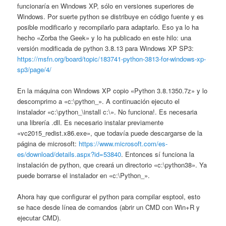
funcionaría en Windows XP, sólo en versiones superiores de
Windows. Por suerte python se distribuye en código fuente y es
posible modificarlo y recompilarlo para adaptarlo. Eso ya lo ha
hecho «Zorba the Geek» y lo ha publicado en este hilo: una
versión modificada de python 3.8.13 para Windows XP SP3:
https://msfn.org/board/topic/183741-python-3813-for-windows-xp-
sp3/page/4/
En la máquina con Windows XP copio «Python 3.8.1350.7z» y lo
descomprimo a «c:\python_». A continuación ejecuto el
instalador «c:\python_\install c:\». No funciona!. Es necesaria
una librería .dll. Es necesario instalar previamente
«vc2015_redist.x86.exe», que todavía puede descargarse de la
página de microsoft:
https://www.microsoft.com/es-
es/download/details.aspx?id=53840
. Entonces sí funciona la
instalación de python, que creará un directorio «c:\python38». Ya
puede borrarse el instalador en «c:\Python_».
Ahora hay que configurar el python para compilar esptool, esto
se hace desde línea de comandos (abrir un CMD con Win+R y
ejecutar CMD).