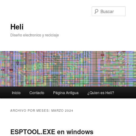
Ir
Ir
al
al
Busc
contenido
contenido
principal
secundario
Heli
Diseño electronico y reciclaje
Menú
Inicio
Contacto
Página Antigua
¿Quien es Heli?
principal
ARCHIVO POR MESES:
MARZO 2024
ESPTOOL.EXE en windows