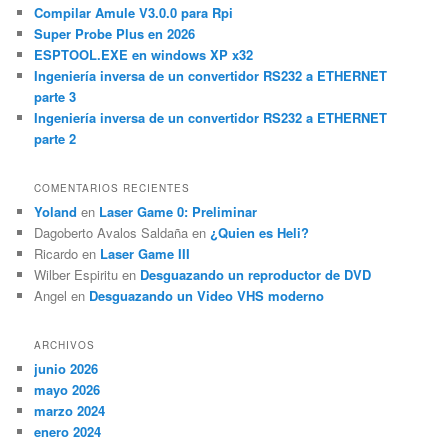
a
Compilar Amule V3.0.0 para Rpi
r
Super Probe Plus en 2026
ESPTOOL.EXE en windows XP x32
Ingeniería inversa de un convertidor RS232 a ETHERNET
parte 3
Ingeniería inversa de un convertidor RS232 a ETHERNET
parte 2
COMENTARIOS RECIENTES
Yoland
en
Laser Game 0: Preliminar
Dagoberto Avalos Saldaña
en
¿Quien es Heli?
Ricardo
en
Laser Game III
Wilber Espiritu
en
Desguazando un reproductor de DVD
Angel
en
Desguazando un Video VHS moderno
ARCHIVOS
junio 2026
mayo 2026
marzo 2024
enero 2024