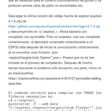
que se necesitan para el correcto funcionamiento de python y se
producen errores raros de paths no encontrados etc.
Descargar la última versión del código fuente de esptool (esptool-
4.7.0.zip) de
https://github.com/espressif/esptool/archive/refs/tags/v4.7.0.zip
y descomprimirlo en «c:\esptool_». Ahora bastaría con
compilarlo con pyinstaller. Para mi sorpresa, una vez compilado
correctamente, al ejecutarlo conectado correctamente a un
ESP32 falla después de iniciar la comunicación correctamente,
al no encontrar unos ficheros .json
«esptool/targets/stub_flasher/*.json». Parece que no se han
incluido en el proceso de compilación. Después de mucho
tiempo buscando el problema sólo encuentro una pista, cómo no
en stackoverflow,
https://stackoverflow.com/questions/41870727/pyinstaller-adding-
data-files
El comando correcto para compilar con TODOS los 
ficheros necesarios es:

cd c:\esptool_

pyinstaller -F --add-data 
"c:/esptool_/esptool/targets/stub_flasher/*.jso