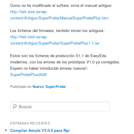
Como no he modificado el softare, sirve el manual antiguo:
http://heli.xbot.es/wp-
content/Antiguo/SuperProbe/ManualSuperProbePlus.htm
Los ficheros del firmware, también sirven los antiguos:
http://heli.xbot.es/wp-
content/Antiguo/SuperProbe/SuperProbePlus1.1.rar
Estos son los ficheros de producción V1.1 de EasyEda
modernos, con los errores de los prototipos V1.0 ya corregidos.
Espero no haber introducido errores nuevos!:
SuperProbePlus2026
Publicado en
Nuevo
,
SuperProbe
B
u
s
c
ENTRADAS RECIENTES
a
Compilar Amule V3.0.0 para Rpi
r