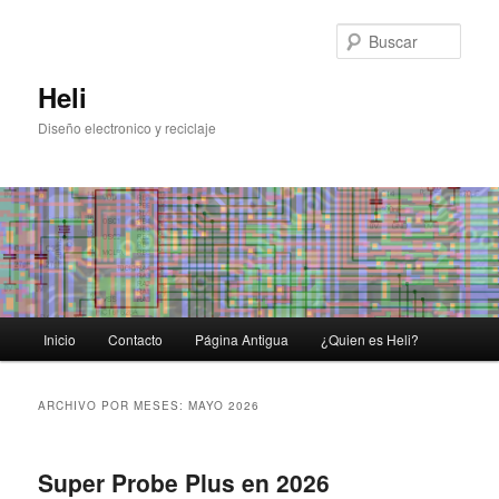
Ir
Ir
al
al
Busc
contenido
contenido
principal
secundario
Heli
Diseño electronico y reciclaje
Menú
Inicio
Contacto
Página Antigua
¿Quien es Heli?
principal
ARCHIVO POR MESES:
MAYO 2026
Super Probe Plus en 2026