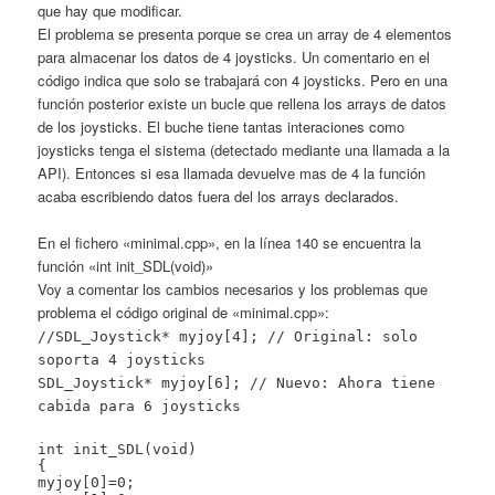
que hay que modificar.
El problema se presenta porque se crea un array de 4 elementos
para almacenar los datos de 4 joysticks. Un comentario en el
código indica que solo se trabajará con 4 joysticks. Pero en una
función posterior existe un bucle que rellena los arrays de datos
de los joysticks. El buche tiene tantas interaciones como
joysticks tenga el sistema (detectado mediante una llamada a la
API). Entonces si esa llamada devuelve mas de 4 la función
acaba escribiendo datos fuera del los arrays declarados.
En el fichero «minimal.cpp», en la línea 140 se encuentra la
función «int init_SDL(void)»
Voy a comentar los cambios necesarios y los problemas que
problema el código original de «minimal.cpp»:
//SDL_Joystick* myjoy[4]; // Original: solo
soporta 4 joysticks
SDL_Joystick* myjoy[6]; // Nuevo: Ahora tiene
cabida para 6 joysticks
int init_SDL(void)
{
myjoy[0]=0;