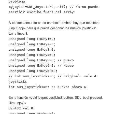
problema,
myjoy[i]=SDL_JoystickOpen(i); // Ya no puede
escribir escribe fuera del array!
A consecuencia de estos cambios también hay que modificar
«input.cpp» para que pueda gestionar los nuevos joysticks:
En la línea 8:
unsigned long ExKey1=0;
unsigned long ExKey2=0;
unsigned long ExKey3=0;
unsigned long ExKey4=0;
unsigned long ExKey5=0; // Nuevo
unsigned long ExKey6=0; // Nuevo
unsigned long ExKeyKB=0;
// int num_joysticks=6; // Original: solo 4
joysticks
int num_joysticks=6; // Nuevo: ahora 6
En la función «void joyprocess(Uint8 button, SDL_bool pressed,
Uint8 njoy)»
Uint32 val=0;
unsigned long *mykey=0;