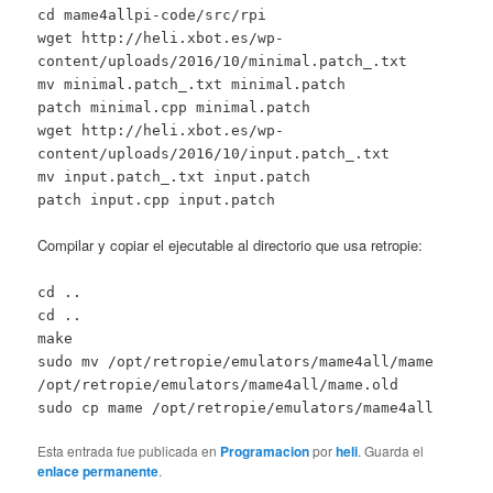
cd mame4allpi-code/src/rpi
wget http://heli.xbot.es/wp-
content/uploads/2016/10/minimal.patch_.txt
mv minimal.patch_.txt minimal.patch
patch minimal.cpp minimal.patch
wget http://heli.xbot.es/wp-
content/uploads/2016/10/input.patch_.txt
mv input.patch_.txt input.patch
patch input.cpp input.patch
Compilar y copiar el ejecutable al directorio que usa retropie:
cd ..
cd ..
make
sudo mv /opt/retropie/emulators/mame4all/mame
/opt/retropie/emulators/mame4all/mame.old
sudo cp mame /opt/retropie/emulators/mame4all
Esta entrada fue publicada en
Programacion
por
heli
. Guarda el
enlace permanente
.