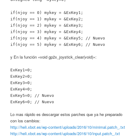
if(njoy == 0) mykey = &ExKey1;
if(njoy == 1) mykey = &ExKey2;
if(njoy == 2) mykey = &ExKey3;
if(njoy == 3) mykey = &ExKey4;
if(njoy == 4) mykey = &ExKey5; // Nuevo
if(njoy == 5) mykey = &ExKey6; // Nuevo
y En la función «void gp2x_joystick_clear(void)»:
ExKey1=0;
ExKey2=0;
ExKey3=0;
ExKey4=0;
ExKey5=0; // Nuevo
ExKey6=0; // Nuevo
Lo mas rápido es descargar estos parches que ya he preparado
con los cambios:
http://heli.xbot.es/wp-content/uploads/2016/10/minimal.patch_.txt
http://heli.xbot.es/wp-content/uploads/2016/10/input.patch_.txt