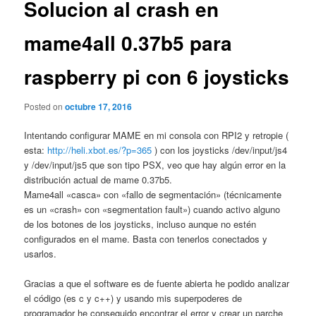
Solucion al crash en
mame4all 0.37b5 para
raspberry pi con 6 joysticks
Posted on
octubre 17, 2016
Intentando configurar MAME en mi consola con RPI2 y retropie (
esta:
http://heli.xbot.es/?p=365
) con los joysticks /dev/input/js4
y /dev/input/js5 que son tipo PSX, veo que hay algún error en la
distribución actual de mame 0.37b5.
Mame4all «casca» con «fallo de segmentación» (técnicamente
es un «crash» con «segmentation fault») cuando activo alguno
de los botones de los joysticks, incluso aunque no estén
configurados en el mame. Basta con tenerlos conectados y
usarlos.
Gracias a que el software es de fuente abierta he podido analizar
el código (es c y c++) y usando mis superpoderes de
programador he conseguido encontrar el error y crear un parche