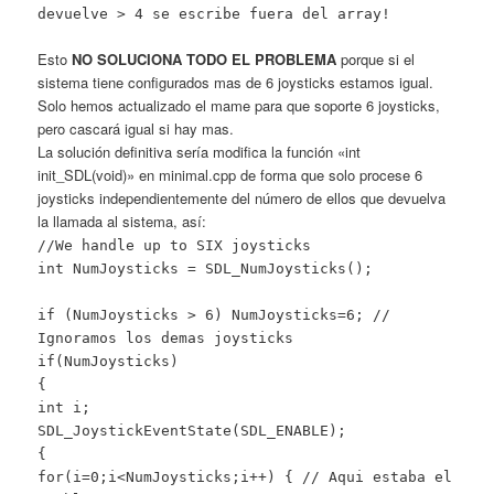
devuelve > 4 se escribe fuera del array!
Esto
NO SOLUCIONA TODO EL PROBLEMA
porque si el
sistema tiene configurados mas de 6 joysticks estamos igual.
Solo hemos actualizado el mame para que soporte 6 joysticks,
pero cascará igual si hay mas.
La solución definitiva sería modifica la función «int
init_SDL(void)» en minimal.cpp de forma que solo procese 6
joysticks independientemente del número de ellos que devuelva
la llamada al sistema, así:
//We handle up to SIX joysticks
int NumJoysticks = SDL_NumJoysticks();
if (NumJoysticks > 6) NumJoysticks=6; //
Ignoramos los demas joysticks
if(NumJoysticks)
{
int i;
SDL_JoystickEventState(SDL_ENABLE);
{
for(i=0;i<NumJoysticks;i++) { // Aqui estaba el