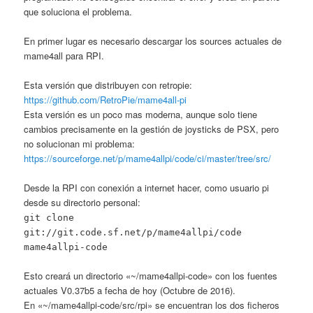
que soluciona el problema.
En primer lugar es necesario descargar los sources actuales de
mame4all para RPI.
Esta versión que distribuyen con retropie:
https://github.com/RetroPie/mame4all-pi
Esta versión es un poco mas moderna, aunque solo tiene
cambios precisamente en la gestión de joysticks de PSX, pero
no solucionan mi problema:
https://sourceforge.net/p/mame4allpi/code/ci/master/tree/src/
Desde la RPI con conexión a internet hacer, como usuario pi
desde su directorio personal:
git clone
git://git.code.sf.net/p/mame4allpi/code
mame4allpi-code
Esto creará un directorio «~/mame4allpi-code» con los fuentes
actuales V0.37b5 a fecha de hoy (Octubre de 2016).
En «~/mame4allpi-code/src/rpi» se encuentran los dos ficheros