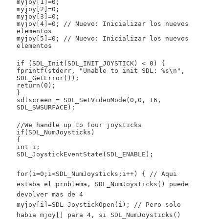
myjoy[1]=0;
myjoy[2]=0;
myjoy[3]=0;
myjoy[4]=0; // Nuevo: Inicializar los nuevos
elementos
myjoy[5]=0; // Nuevo: Inicializar los nuevos
elementos
if (SDL_Init(SDL_INIT_JOYSTICK) < 0) {
fprintf(stderr, "Unable to init SDL: %s\n",
SDL_GetError());
return(0);
}
sdlscreen = SDL_SetVideoMode(0,0, 16,
SDL_SWSURFACE);
//We handle up to four joysticks
if(SDL_NumJoysticks)
{
int i;
SDL_JoystickEventState(SDL_ENABLE);
for(i=0;i<SDL_NumJoysticks;i++) { // Aqui
estaba el problema, SDL_NumJoysticks() puede
devolver mas de 4
myjoy[i]=SDL_JoystickOpen(i); // Pero solo
habia mjoy[] para 4, si SDL_NumJoysticks()