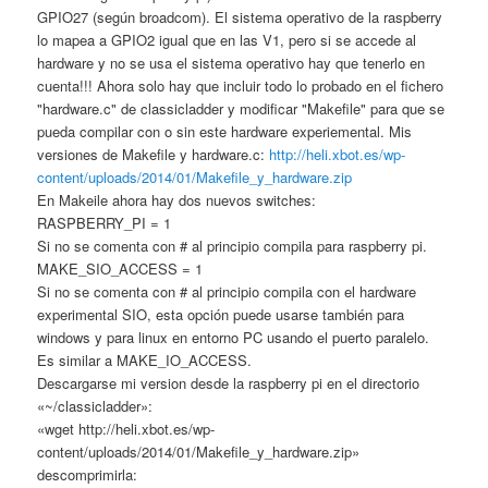
GPIO27 (según broadcom). El sistema operativo de la raspberry
lo mapea a GPIO2 igual que en las V1, pero si se accede al
hardware y no se usa el sistema operativo hay que tenerlo en
cuenta!!! Ahora solo hay que incluir todo lo probado en el fichero
"hardware.c" de classicladder y modificar "Makefile" para que se
pueda compilar con o sin este hardware experiemental. Mis
versiones de Makefile y hardware.c:
http://heli.xbot.es/wp-
content/uploads/2014/01/Makefile_y_hardware.zip
En Makeile ahora hay dos nuevos switches:
RASPBERRY_PI = 1
Si no se comenta con # al principio compila para raspberry pi.
MAKE_SIO_ACCESS = 1
Si no se comenta con # al principio compila con el hardware
experimental SIO, esta opción puede usarse también para
windows y para linux en entorno PC usando el puerto paralelo.
Es similar a MAKE_IO_ACCESS.
Descargarse mi version desde la raspberry pi en el directorio
«~/classicladder»:
«wget http://heli.xbot.es/wp-
content/uploads/2014/01/Makefile_y_hardware.zip»
descomprimirla: