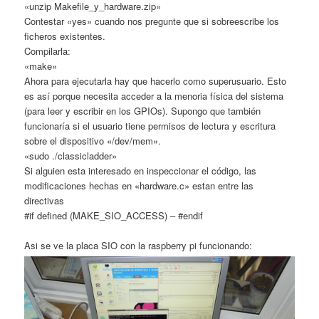
«unzip Makefile_y_hardware.zip»
Contestar «yes» cuando nos pregunte que si sobreescribe los
ficheros existentes.
Compilarla:
«make»
Ahora para ejecutarla hay que hacerlo como superusuario. Esto
es así porque necesita acceder a la menoria física del sistema
(para leer y escribir en los GPIOs). Supongo que también
funcionaría si el usuario tiene permisos de lectura y escritura
sobre el dispositivo «/dev/mem».
«sudo ./classicladder»
Si alguien esta interesado en inspeccionar el código, las
modificaciones hechas en «hardware.c» estan entre las
directivas
#if defined (MAKE_SIO_ACCESS) – #endif
Asi se ve la placa SIO con la raspberry pi funcionando: