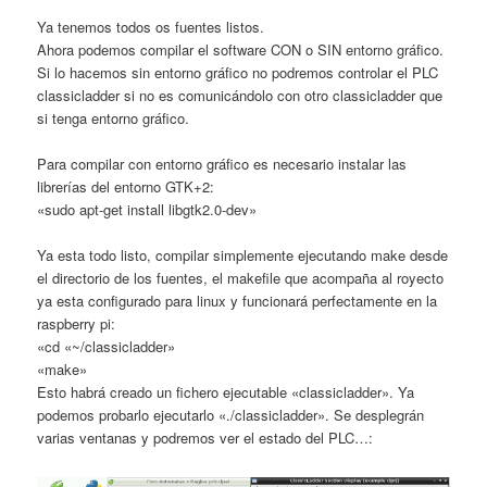
Ya tenemos todos os fuentes listos.
Ahora podemos compilar el software CON o SIN entorno gráfico.
Si lo hacemos sin entorno gráfico no podremos controlar el PLC
classicladder si no es comunicándolo con otro classicladder que
si tenga entorno gráfico.
Para compilar con entorno gráfico es necesario instalar las
librerías del entorno GTK+2:
«sudo apt-get install libgtk2.0-dev»
Ya esta todo listo, compilar simplemente ejecutando make desde
el directorio de los fuentes, el makefile que acompaña al royecto
ya esta configurado para linux y funcionará perfectamente en la
raspberry pi:
«cd «~/classicladder»
«make»
Esto habrá creado un fichero ejecutable «classicladder». Ya
podemos probarlo ejecutarlo «./classicladder». Se desplegrán
varias ventanas y podremos ver el estado del PLC…: