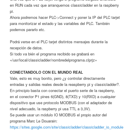
en RUN cada vez que arranquemos classicladder en la raspberry
pi.
Ahora podremos hacer PLC->Connect y poner la IP del PLC tarjet
para monitorizar el estado y las variables del PLC. También
podemos pararlo etc.
Podrá verse en el PLC tarjet distintos mensajes durante la
recepción de datos.
Si todo va bién el programa recibido se grabará en
«/usr/local/classicladder/nombredelprograma.clprjz»
CONECTANDOLO CON EL MUNDO REAL
Vale, esto es muy bonito, pero ¿y controlar directamente
entradas y salidas reales desde la reaspberry pi y classicladder?.
En principio basta con conectar el puerto serie de la raspberry,
en el conector P1 pines 6(GND), 8(TXD) y 10(RXD) a cualquier
dispositivo que use protocolo MODBUS (con el adaptador de
nivel adecuado, la raspberry pi usa TTL a 3,3V).
Se puede usar un módulo IO MODBUS el propio autor del
programa Marc Le Douarain:
https://sites.google.com/site/classicladder/classicladder_io_module