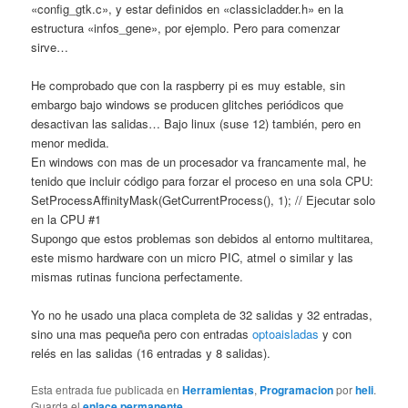
«config_gtk.c», y estar definidos en «classicladder.h» en la
estructura «infos_gene», por ejemplo. Pero para comenzar
sirve…
He comprobado que con la raspberry pi es muy estable, sin
embargo bajo windows se producen glitches periódicos que
desactivan las salidas… Bajo linux (suse 12) también, pero en
menor medida.
En windows con mas de un procesador va francamente mal, he
tenido que incluir código para forzar el proceso en una sola CPU:
SetProcessAffinityMask(GetCurrentProcess(), 1); // Ejecutar solo
en la CPU #1
Supongo que estos problemas son debidos al entorno multitarea,
este mismo hardware con un micro PIC, atmel o similar y las
mismas rutinas funciona perfectamente.
Yo no he usado una placa completa de 32 salidas y 32 entradas,
sino una mas pequeña pero con entradas
optoaisladas
y con
relés en las salidas (16 entradas y 8 salidas).
Esta entrada fue publicada en
Herramientas
,
Programacion
por
heli
.
Guarda el
enlace permanente
.