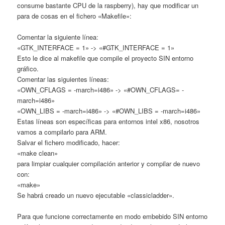
consume bastante CPU de la raspberry), hay que modificar un
para de cosas en el fichero «Makefile»:
Comentar la siguiente línea:
«GTK_INTERFACE = 1» -> «#GTK_INTERFACE = 1»
Esto le dice al makefile que compile el proyecto SIN entorno
gráfico.
Comentar las siguientes líneas:
«OWN_CFLAGS = -march=i486» -> «#OWN_CFLAGS= -
march=i486»
«OWN_LIBS = -march=i486» -> «#OWN_LIBS = -march=i486»
Estas líneas son específicas para entornos intel x86, nosotros
vamos a compilarlo para ARM.
Salvar el fichero modificado, hacer:
«make clean»
para limpiar cualquier compilación anterior y compilar de nuevo
con:
«make»
Se habrá creado un nuevo ejecutable «classicladder».
Para que funcione correctamente en modo embebido SIN entorno