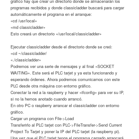
gráfico hay que crear un directorio donde se almacenarán los
programas recibidos y donde classicladder buscará para cargar
automáticamente el programa en el arranque:
«cd /usr/local»
«md classicladder»
Esto creará un directorio «/usr/local/classicladder»
Ejecutar classicladder desde el directorio donde se creó:
«cd ~/classicladder/
«./classicladder»
Podremos ver una serie de mensajes y al final «SOCKET
WAITING». Este será el PLC tarjet y ya esta funcionando y
esperando órdenes. Ahora podremos comunicarnos con este
PLC desde otra máquina con entorno gráfico.
Conectar la red a la raspberry y hacer «ifconfig» para ver su IP,
si no la hemos anotado cuando arrancó.
En otro PC o raspberry arrancar el classicladder con entorno
gráfico.
Cargar un programa con File->Load
Transferirlo al PLC tarjet con PLC->FileTransfer->Send Current
Project To Tarjet y poner la IP del PLC tarjet (la raspberry pi).
Una vez que el PLC tarjet tenga el programa cargado arrancará