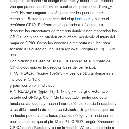
Despues de escribir el código mostrado y hacer unas pruebas
veo que puedo escribir en los puertos sin problemas. Pero ¿y
leer?. No hay ninguna función para leer los puertos en el
ejemplo… Busco la datasheet del chip
bcm2835
y busco el
periférico GPIO. Perfecto en el apartado 6.1 (página 90),
describe las direcciones de memoria donde estan mapeados los
GPIOs, los pines se pueden en el offset 34h desde el inicio del
mapa de GPIO. Como los accesos a memoria a 32 bit, para
acceder a la dirección 34h usaré (gpio+13) porque (13*4) = 53d =
34h
Por lo tanto para leer los 32 GPIOs sería (g es el número de
GPIO 0-53, gpio es la dirección base del periférico):
PINS_READ(g) *(gpio+(13+(g*3)) // Lee los 32 bits donde esta
incluido el GPIO g
y para leer un pin individual:
PIN_READ(g) (((*(gpio+13)) & 1<< g)==1<< g) // Retorna el
estado del GPIO g: 0 or 1 Me ha costado mucho que esto
funcione, aunque hay mucha información acerca de la raspberry
pi es dificil reunirla de forma consistente. Un problema que me
ha hecho perder varias horas picando código y mirando con el
osciloscopio es que el pin 13 de P1 (GPIO21 según Broadcom, o
GPIO2 según Raspberry pi) en la versión V2 esta conectado a