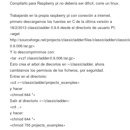
Compilarlo para Raspberry pi no debería ser dificil, corre un linux.
Trabajando en la propia raspberry pi con conexión a internet,
primero descargamos los fuentes en C de la última versión a
18/2/2013 classicladder 0.9.6 desde el directorio de usuario PI:
«wget
http://sourceforge.net/projects/classicladder/files/classicladder/classicl
0.9.006.tar.gz»
Y lo descomprimimos con:
«tar -xvzf classicladder-0.9.006.tar.gz»
Esto crea el arbol de diecorios en ~/classicladder, ahora
cambiamos los permisos de los ficheros, por seguridad.
Entrar en el directorio:
«cd «~/classicladder/projects_examples»
y hacer
«chmod 644 *»
Salir al directorio «~/classicladder»:
«cd ..»
y hacer:
«chmod 644 *»
«chmod 755 projects_examples»