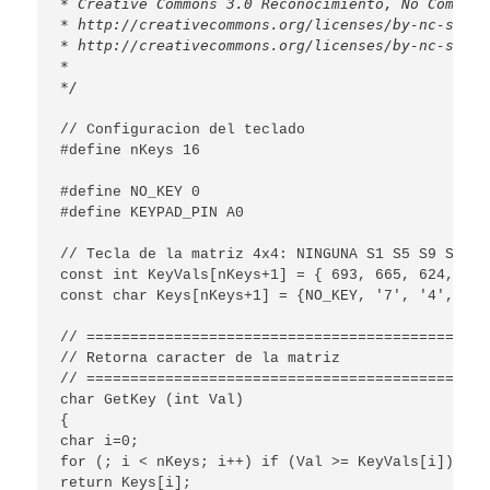
* Creative Commons 3.0 Reconocimiento, No Comerci
* http://creativecommons.org/licenses/by-nc-sa/3.
* http://creativecommons.org/licenses/by-nc-sa/3.0
*

*/
// Configuracion del teclado

#define nKeys 16

#define NO_KEY 0

#define KEYPAD_PIN A0

// Tecla de la matriz 4x4: NINGUNA S1 S5 S9 S13 S
const int KeyVals[nKeys+1] = { 693, 665, 624, 573
const char Keys[nKeys+1] = {NO_KEY, '7', '4', '1'
// ==============================================
// Retorna caracter de la matriz

// ==============================================
char GetKey (int Val)

{

char i=0;

for (; i < nKeys; i++) if (Val >= KeyVals[i]) brea
return Keys[i];
