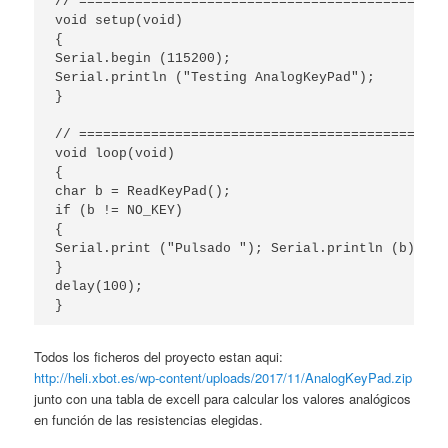
// ==============================================
void setup(void)

{

Serial.begin (115200);

Serial.println ("Testing AnalogKeyPad");

}

// ==============================================
void loop(void)

{

char b = ReadKeyPad();

if (b != NO_KEY)

{

Serial.print ("Pulsado "); Serial.println (b);

}

delay(100);

}
Todos los ficheros del proyecto estan aqui:
http://heli.xbot.es/wp-content/uploads/2017/11/AnalogKeyPad.zip
junto con una tabla de excell para calcular los valores analógicos
en función de las resistencias elegidas.