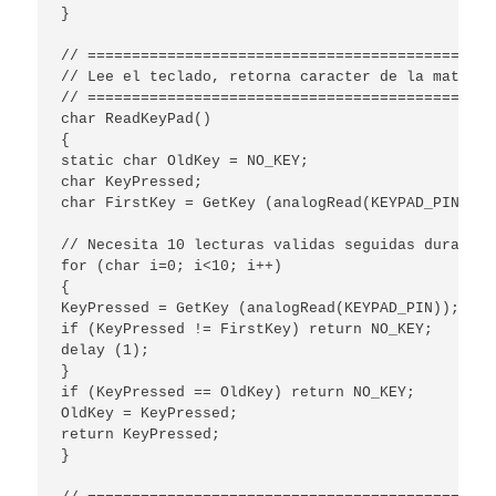
}

// ==============================================
// Lee el teclado, retorna caracter de la matriz 
// ==============================================
char ReadKeyPad()

{

static char OldKey = NO_KEY;

char KeyPressed;

char FirstKey = GetKey (analogRead(KEYPAD_PIN));

// Necesita 10 lecturas validas seguidas durante 1
for (char i=0; i<10; i++)

{

KeyPressed = GetKey (analogRead(KEYPAD_PIN));

if (KeyPressed != FirstKey) return NO_KEY;

delay (1);

}

if (KeyPressed == OldKey) return NO_KEY;

OldKey = KeyPressed;

return KeyPressed;

}
