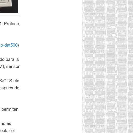
I Proface,
so-dat500
)
do para la
HMI, sensor
TS/CTS etc
después de
e permiten
 no es
ectar el