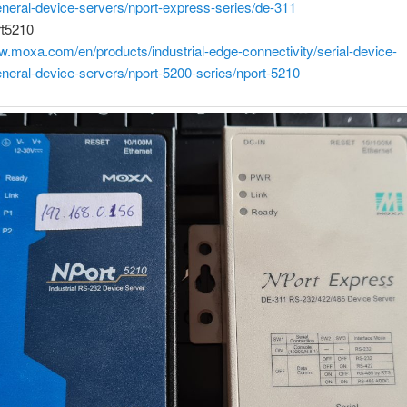
neral-device-servers/nport-express-series/de-311
rt5210
w.moxa.com/en/products/industrial-edge-connectivity/serial-device-
neral-device-servers/nport-5200-series/nport-5210