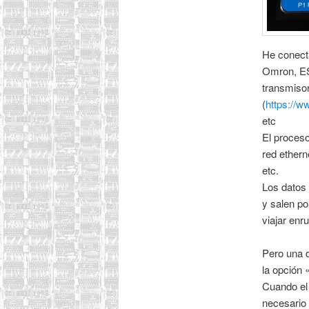
He conect
Omron, E
transmis
(
https://w
etc
El proceso
red ethern
etc.
Los datos
y salen p
viajar enru
Pero una d
la opción
Cuando el
necesario