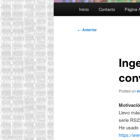
Menú
Inicio
Contacto
Página 
principal
Navegación
←
Anterior
de
entradas
Ing
con
Posted on
e
Motivació
Llevo más 
serie RS2
He usado 
https://ww