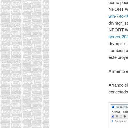
como puert
NPORT Win
win-7-to-1
drvmgr_se
NPORT Win
server-202
drvmgr_se
También e
este proy
Alimento e
Arranco el
conectado