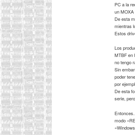
PC a la re
un MOXA 
De esta m
mientras l
Estos dri
Los produc
MTBF en la
no tengo r
Sin embar
poder tene
por ejemp
De esta f
serie, pero
Entonces…
modo «REA
«Windows