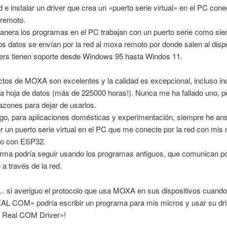
d e instalar un driver que crea un «puerto serie virtual» en el PC con
remoto.
anera los programas en el PC trabajan con un puerto serie como sie
os datos se envían por la red al moxa remoto por donde salen al dispo
vers tienen soporte desde Windows 95 hasta Windos 11.
tos de MOXA son excelentes y la calidad es excepcional, incluso ind
 hoja de datos (más de 225000 horas!). Nunca me ha fallado uno, po
azones para dejar de usarlos.
go, para aplicaciones domésticas y experimentación, siempre he an
r un puerto serie virtual en el PC que me conecte por la red con mis 
lo con ESP32.
orma podría seguir usando los programas antiguos, que comunican po
 a través de la red.
 si averiguo el protocolo que usa MOXA en sus dispositivos cuando
L COM» podría escribir un programa para mis micros y usar su dri
 Real COM Driver»!