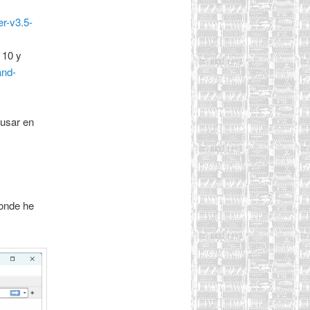
r-v3.5-
 10 y
and-
 usar en
donde he