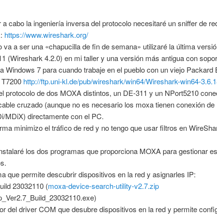
 a cabo la ingeniería inversa del protocolo necesitaré un sniffer de red
k:
https://www.wireshark.org/
va a ser una «chapucilla de fin de semana» utilizaré la última versió
 (Wireshark 4.2.0) en mi taller y una versión más antigua con sopor
ara Windows 7 para cuando trabaje en el pueblo con un viejo Packard 
 T7200
http://ftp.uni-kl.de/pub/wireshark/win64/Wireshark-win64-3.6.
 el protocolo de dos MOXA distintos, un DE-311 y un NPort5210 con
cable cruzado (aunque no es necesario los moxa tienen conexión de
i/MDiX) directamente con el PC.
rma minimizo el tráfico de red y no tengo que usar filtros en WireSha
instalaré los dos programas que proporciona MOXA para gestionar e
os.
a que permite descubrir dispositivos en la red y asignarles IP:
uild 23032110 (
moxa-device-search-utility-v2.7.zip
p_Ver2.7_Build_23032110.exe)
dor del driver COM que desubre dispositivos en la red y permite confi