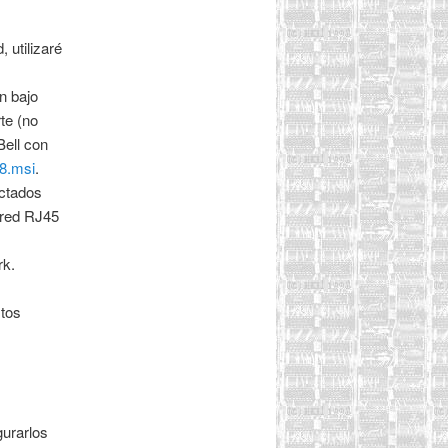
, utilizaré
n bajo
te (no
Bell con
18.msi
.
ectados
 red RJ45
rk.
stos
gurarlos