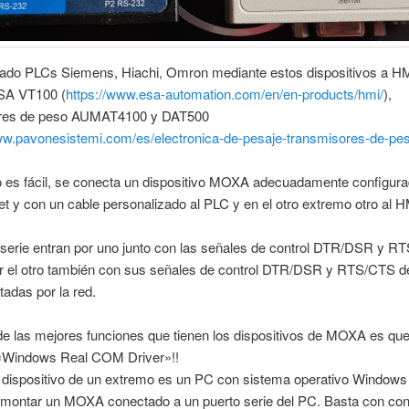
ado PLCs Siemens, Hiachi, Omron mediante estos dispositivos a HM
SA VT100 (
https://www.esa-automation.com/en/en-products/hmi/
),
ores de peso AUMAT4100 y DAT500
ww.pavonesistemi.com/es/electronica-de-pesaje-transmisores-de-pe
 es fácil, se conecta un dispositivo MOXA adecuadamente configura
et y con un cable personalizado al PLC y en el otro extremo otro al 
 serie entran por uno junto con las señales de control DTR/DSR y R
or el otro también con sus señales de control DTR/DSR y RTS/CTS 
tadas por la red.
e las mejores funciones que tienen los dispositivos de MOXA es qu
 «Windows Real COM Driver»!!
 dispositivo de un extremo es un PC con sistema operativo Windows
 montar un MOXA conectado a un puerto serie del PC. Basta con con