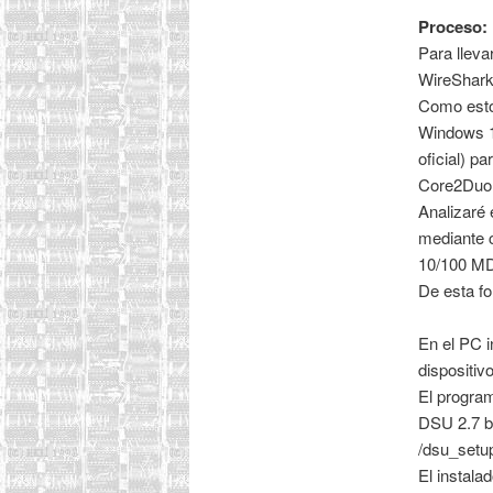
Proceso:
Para llevar
WireShar
Como esto 
Windows 11
oficial) p
Core2Duo
Analizaré
mediante 
10/100 MD
De esta fo
En el PC 
dispositiv
El program
DSU 2.7 b
/dsu_setu
El instala