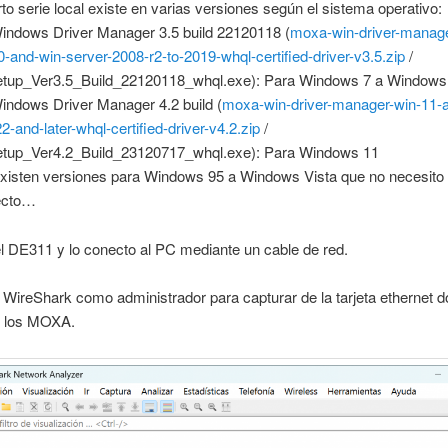
o serie local existe en varias versiones según el sistema operativo:
dows Driver Manager 3.5 build 22120118 (
moxa-win-driver-manage
0-and-win-server-2008-r2-to-2019-whql-certified-driver-v3.5.zip
/
tup_Ver3.5_Build_22120118_whql.exe): Para Windows 7 a Windows
dows Driver Manager 4.2 build (
moxa-win-driver-manager-win-11-
2-and-later-whql-certified-driver-v4.2.zip
/
tup_Ver4.2_Build_23120717_whql.exe): Para Windows 11
xisten versiones para Windows 95 a Windows Vista que no necesito
ecto…
l DE311 y lo conecto al PC mediante un cable de red.
 WireShark como administrador para capturar de la tarjeta ethernet 
 los MOXA.