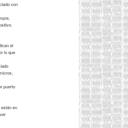
ectado con
mpre,
sitivo.
ican el
r lo que
siado
micros,
r puerto
 están en
ver