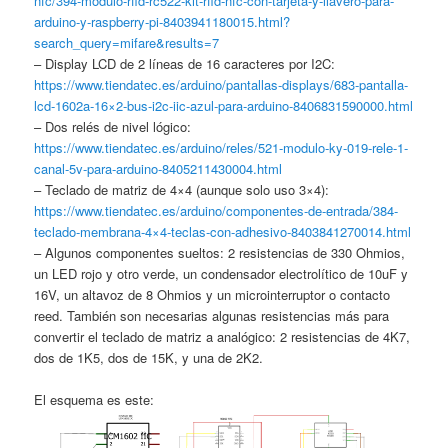
nfc/394-modulo-rfid-rc522-kit-rfid-nfc-con-tarjeta-y-llavero-para-
arduino-y-raspberry-pi-8403941180015.html?
search_query=mifare&results=7
– Display LCD de 2 líneas de 16 caracteres por I2C:
https://www.tiendatec.es/arduino/pantallas-displays/683-pantalla-
lcd-1602a-16×2-bus-i2c-iic-azul-para-arduino-8406831590000.html
– Dos relés de nivel lógico:
https://www.tiendatec.es/arduino/reles/521-modulo-ky-019-rele-1-
canal-5v-para-arduino-8405211430004.html
– Teclado de matriz de 4×4 (aunque solo uso 3×4):
https://www.tiendatec.es/arduino/componentes-de-entrada/384-
teclado-membrana-4×4-teclas-con-adhesivo-8403841270014.html
– Algunos componentes sueltos: 2 resistencias de 330 Ohmios,
un LED rojo y otro verde, un condensador electrolítico de 10uF y
16V, un altavoz de 8 Ohmios y un microinterruptor o contacto
reed. También son necesarias algunas resistencias más para
convertir el teclado de matriz a analógico: 2 resistencias de 4K7,
dos de 1K5, dos de 15K, y una de 2K2.
El esquema es este: