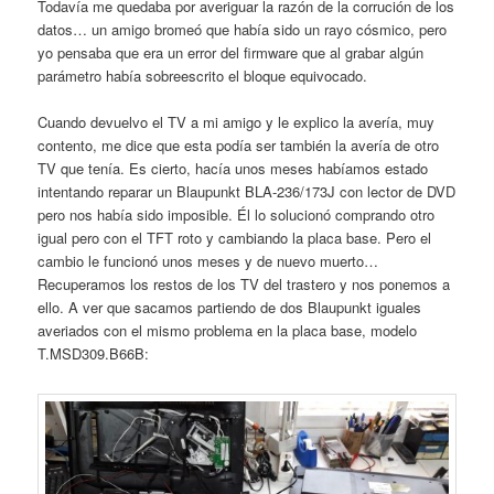
Todavía me quedaba por averiguar la razón de la corrución de los
datos… un amigo bromeó que había sido un rayo cósmico, pero
yo pensaba que era un error del firmware que al grabar algún
parámetro había sobreescrito el bloque equivocado.
Cuando devuelvo el TV a mi amigo y le explico la avería, muy
contento, me dice que esta podía ser también la avería de otro
TV que tenía. Es cierto, hacía unos meses habíamos estado
intentando reparar un Blaupunkt BLA-236/173J con lector de DVD
pero nos había sido imposible. Él lo solucionó comprando otro
igual pero con el TFT roto y cambiando la placa base. Pero el
cambio le funcionó unos meses y de nuevo muerto…
Recuperamos los restos de los TV del trastero y nos ponemos a
ello. A ver que sacamos partiendo de dos Blaupunkt iguales
averiados con el mismo problema en la placa base, modelo
T.MSD309.B66B: