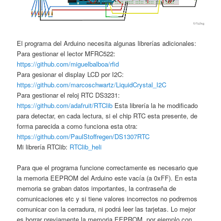
El programa del Arduino necesita algunas librerías adicionales:
Para gestionar el lector MFRC522:
https://github.com/miguelbalboa/rfid
Para gesionar el display LCD por I2C:
https://github.com/marcoschwartz/LiquidCrystal_I2C
Para gestionar el reloj RTC DS3231:
https://github.com/adafruit/RTClib
Esta librería la he modificado
para detectar, en cada lectura, si el chip RTC esta presente, de
forma parecida a como funciona esta otra:
https://github.com/PaulStoffregen/DS1307RTC
Mi librería RTClib:
RTClib_heli
Para que el programa funcione correctamente es necesario que
la memoria EEPROM del Arduino este vacía (a 0xFF). En esta
memoria se graban datos importantes, la contraseña de
comunicaciones etc y si tiene valores incorrectos no podremos
comunicar con la cerradura, ni podrá leer las tarjetas. Lo mejor
es borrar previamente la memoria EEPROM, por ejemplo con