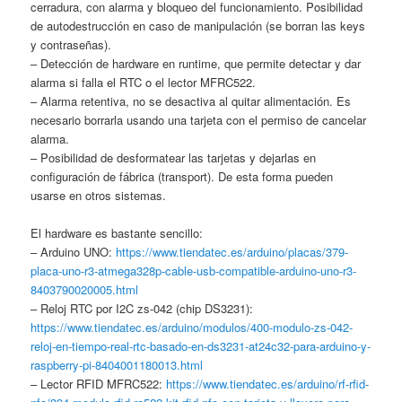
cerradura, con alarma y bloqueo del funcionamiento. Posibilidad
de autodestrucción en caso de manipulación (se borran las keys
y contraseñas).
– Detección de hardware en runtime, que permite detectar y dar
alarma si falla el RTC o el lector MFRC522.
– Alarma retentiva, no se desactiva al quitar alimentación. Es
necesario borrarla usando una tarjeta con el permiso de cancelar
alarma.
– Posibilidad de desformatear las tarjetas y dejarlas en
configuración de fábrica (transport). De esta forma pueden
usarse en otros sistemas.
El hardware es bastante sencillo:
– Arduino UNO:
https://www.tiendatec.es/arduino/placas/379-
placa-uno-r3-atmega328p-cable-usb-compatible-arduino-uno-r3-
8403790020005.html
– Reloj RTC por I2C zs-042 (chip DS3231):
https://www.tiendatec.es/arduino/modulos/400-modulo-zs-042-
reloj-en-tiempo-real-rtc-basado-en-ds3231-at24c32-para-arduino-y-
raspberry-pi-8404001180013.html
– Lector RFID MFRC522:
https://www.tiendatec.es/arduino/rf-rfid-