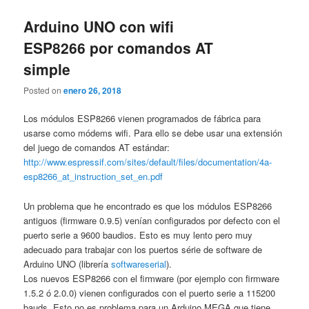
Arduino UNO con wifi
ESP8266 por comandos AT
simple
Posted on
enero 26, 2018
Los módulos ESP8266 vienen programados de fábrica para
usarse como módems wifi. Para ello se debe usar una extensión
del juego de comandos AT estándar:
http://www.espressif.com/sites/default/files/documentation/4a-
esp8266_at_instruction_set_en.pdf
Un problema que he encontrado es que los módulos ESP8266
antiguos (firmware 0.9.5) venían configurados por defecto con el
puerto serie a 9600 baudios. Esto es muy lento pero muy
adecuado para trabajar con los puertos série de software de
Arduino UNO (librería
softwareserial
).
Los nuevos ESP8266 con el firmware (por ejemplo con firmware
1.5.2 ó 2.0.0) vienen configurados con el puerto serie a 115200
bauds. Esto no es problema para un Arduino MEGA que tiene